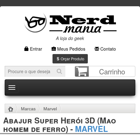
A loja do geek
Entrar
Meus Pedidos
Contato
Orçar Produto
Carrinho
Menu
Marcas
Marvel
Abajur Super Herói 3D (Mao
Abajur Super Herói 3D (Mao homem de ferro)
homem de ferro) -
MARVEL